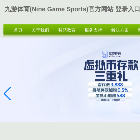
九游体育(Nine Game Sports)官方网站 登录入
首页
关于我们
智慧教育
服务支持
解决方案